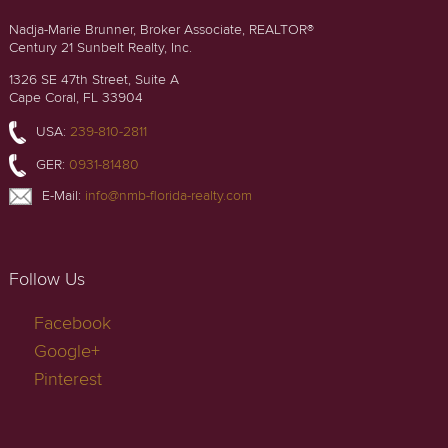
Nadja-Marie Brunner, Broker Associate, REALTOR®
Century 21 Sunbelt Realty, Inc.
1326 SE 47th Street, Suite A
Cape Coral, FL 33904
USA:
239-810-2811
GER:
0931-81480
E-Mail:
info@nmb-florida-realty.com
Follow Us
Facebook
Google+
Pinterest