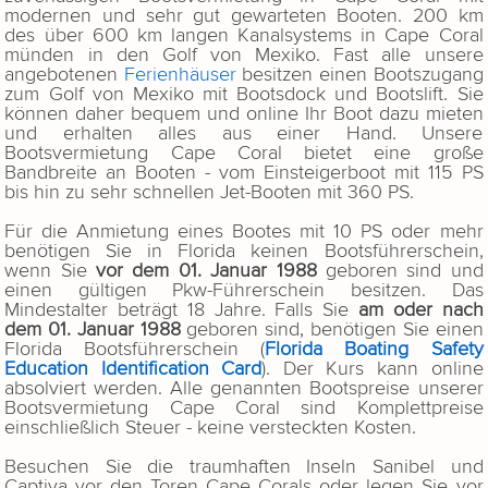
modernen und sehr gut gewarteten Booten. 200 km
des über 600 km langen Kanalsystems in Cape Coral
münden in den Golf von Mexiko. Fast alle unsere
angebotenen
Ferienhäuser
besitzen einen Bootszugang
zum Golf von Mexiko mit Bootsdock und Bootslift. Sie
können daher bequem und online Ihr Boot dazu mieten
und erhalten alles aus einer Hand. Unsere
Bootsvermietung Cape Coral bietet eine große
Bandbreite an Booten - vom Einsteigerboot mit 115 PS
bis hin zu sehr schnellen Jet-Booten mit 360 PS.
Für die Anmietung eines Bootes mit 10 PS oder mehr
benötigen Sie in Florida keinen Bootsführerschein,
wenn Sie
vor dem 01. Januar 1988
geboren sind und
einen gültigen Pkw-Führerschein besitzen. Das
Mindestalter beträgt 18 Jahre. Falls Sie
am oder nach
dem 01. Januar 1988
geboren sind, benötigen Sie einen
Florida Bootsführerschein (
Florida Boating Safety
Education Identification Card
). Der Kurs kann online
absolviert werden. Alle genannten Bootspreise unserer
Bootsvermietung Cape Coral sind Komplettpreise
einschließlich Steuer - keine versteckten Kosten.
Besuchen Sie die traumhaften Inseln Sanibel und
Captiva vor den Toren Cape Corals oder legen Sie vor