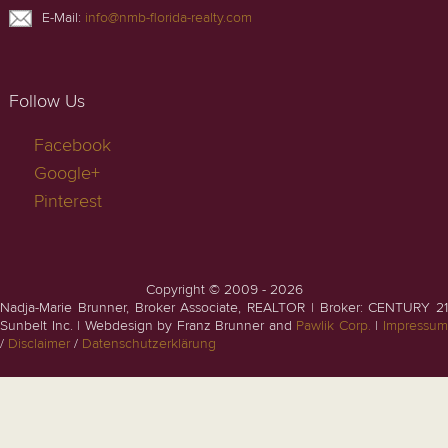
E-Mail:
info@nmb-florida-realty.com
Follow Us
Facebook
Google+
Pinterest
Copyright © 2009 - 2026
Nadja-Marie Brunner, Broker Associate, REALTOR | Broker: CENTURY 21
Sunbelt Inc. | Webdesign by Franz Brunner and
Pawlik Corp.
|
Impressu
/
Disclaimer
/
Datenschutzerklärung