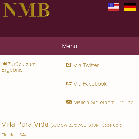
Menu
Zurück zum
Via Twitter
Ergebnis
Via Facebook
Mailen Sie einem Freund
Villa Pura Vida
(5317 SW 23rd AVE, 33914, Cape Coral,
Florida, USA)