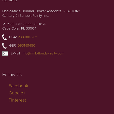
Nadja-Marie Brunner, Broker Associate, REALTOR®
Century 21 Sunbelt Realty, Inc.
1326 SE 47th Street, Suite A
Cape Coral, FL 33904
USA:
239-810-2811
GER:
0931-81480
E-Mail:
info@nmb-florida-realty.com
Follow Us
Facebook
Google+
Pinterest