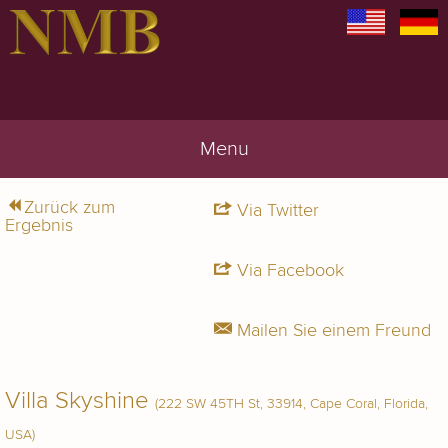
Menu
Zurück zum
Via Twitter
Ergebnis
Via Facebook
Mailen Sie einem Freund
Villa Skyshine
(222 SW 45TH St, 33914, Cape Coral, Florida,
USA)