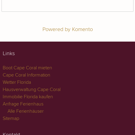
Powered by Komento
Links
Boot Cape Coral mieten
Cape Coral Information
Wetter Florida
Hausverwaltung Cape Coral
Immobilie Florida kaufen
Anfrage Ferienhaus
Alle Ferienhäuser
Sitemap
Kontakt