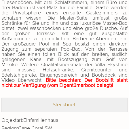
Fliesenböden. Mit drei Schlafzimmern, einem Büro und
drei Bädern ist viel Platz für die Familie. Gäste werden
die Privatsphäre eines en-suite Gästezimmers zu
schätzen wissen. Die Master-Suite umfasst große
Schränke für Sie und Ihn und das luxuriöse Master-Bad
bietet zwei Waschbecken und eine große Dusche. Auf
der großen Terrasse lädt eine gut ausgestatte
Außenküche zu gemütlichen Barbecue-Abenden ein.
Der großzügie Pool mit Spa besitzt einen direkten
Zugang zum separaten Pool-Bad. Von der Terrasse
haben Sie einen tollen Blick auf den breiten, südlich
gelegenen Kanal mit Bootszugang zum Golf von
Mexiko. Weitere Qualitätsmerkmale der Villa Skyshine
sind massive Holzschränke, Granitcounter und
Edelstahlgeräte. Eingangsbereich und Bootsdock sind
Video überwacht.
Bitte beachten: Der Bootslift steht
nicht zur Verfügung (vom Eigentümerboot belegt)!
Steckbrief:
Objektart:
Einfamilienhaus
Region:
Cape Coral SW