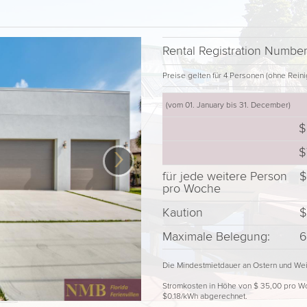
Rental Registration Numb
Preise gelten für 4 Personen (ohne Reini
(vom 01. January bis 31. December)
$
›
$
für jede weitere Person
$
pro Woche
Kaution
$
Maximale Belegung:
6
Die Mindestmietdauer an Ostern und Wei
Stromkosten in Höhe von $ 35,00 pro Woc
$0.18/kWh abgerechnet.