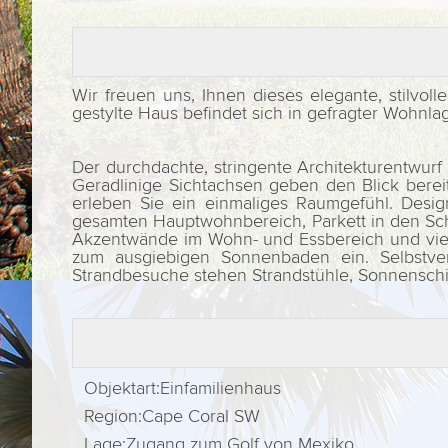
Wir freuen uns, Ihnen dieses elegante, stilvol
gestylte Haus befindet sich in gefragter Wohnl
Der durchdachte, stringente Architekturentwurf 
Geradlinige Sichtachsen geben den Blick bere
erleben Sie ein einmaliges Raumgefühl. Desi
gesamten Hauptwohnbereich, Parkett in den Sc
Akzentwände im Wohn- und Essbereich und vieles
zum ausgiebigen Sonnenbaden ein. Selbstve
Strandbesuche stehen Strandstühle, Sonnensch
Objektart:
Einfamilienhaus
Region:
Cape Coral SW
Lage:
Zugang zum Golf von Mexiko