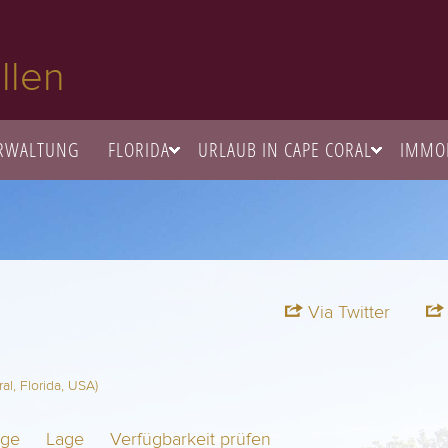
llen
RWALTUNG
FLORIDA
URLAUB IN CAPE CORAL
IMMOB
Via Twitter
l, Florida, USA)
age
Lage
Verfügbarkeit prüfen