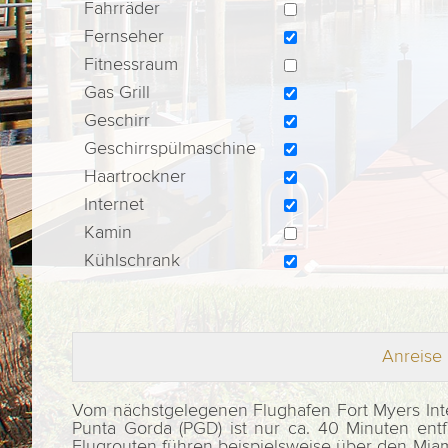
Fahrräder
Fernseher
Fitnessraum
Gas Grill
Geschirr
Geschirrspülmaschine
Haartrockner
Internet
Kamin
Kühlschrank
Anreise 
Vom nächstgelegenen Flughafen Fort Myers Inter
Punta Gorda (PGD) ist nur ca. 40 Minuten entf
Flugrouten führen beispielsweise über den Miami I