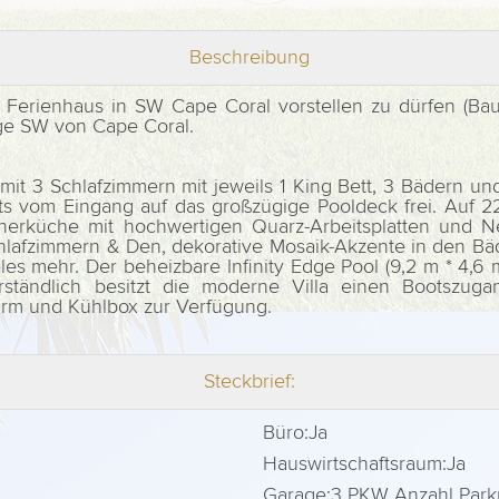
Beschreibung
le Ferienhaus in SW Cape Coral vorstellen zu dürfen (B
age SW von Cape Coral.
mit 3 Schlafzimmern mit jeweils 1 King Bett, 3 Bädern un
its vom Eingang auf das großzügige Pooldeck frei. Au
gnerküche mit hochwertigen Quarz-Arbeitsplatten und N
hlafzimmern & Den, dekorative Mosaik-Akzente in den Bä
 mehr. Der beheizbare Infinity Edge Pool (9,2 m * 4,6 
rständlich besitzt die moderne Villa einen Bootszug
irm und Kühlbox zur Verfügung.
Steckbrief:
Büro:
Ja
Hauswirtschaftsraum:
Ja
Garage:
3 PKW Anzahl Parkp