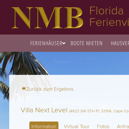
Florida
Ferienvi
FERIENHÄUSER
BOOTE MIETEN
HAUSVE
Zurück zum Ergebnis
Villa Next Level
(4623 SW 5TH Pl, 33914, Cape Cora
Information
Virtual Tour
Fotos
Anfr